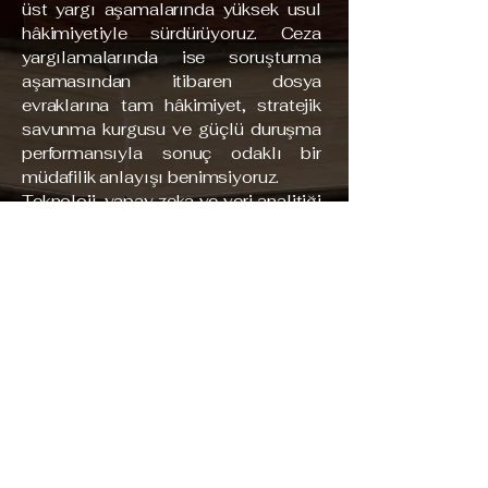
üst yargı aşamalarında yüksek usul
hâkimiyetiyle sürdürüyoruz. Ceza
yargılamalarında ise soruşturma
aşamasından itibaren dosya
evraklarına tam hâkimiyet, stratejik
savunma kurgusu ve güçlü duruşma
performansıyla sonuç odaklı bir
müdafilik anlayışı benimsiyoruz.
Teknoloji, yapay zeka ve veri analitiği
alanındaki yetkinliğimizi hukuk
pratiğimizle entegre ederek,
dijitalleşen dünyanın getirdiği
karmaşık uyuşmazlıklara yenilikçi ve
veri odaklı çözümler üretiyoruz.
Adana merkezli ofisimiz, profesyonel
düzeydeki İngilizce yetkinliği ile yerli
ve yabancı müvekkillerine şeffaflık,
kararlılık ve profesyonel takip
prensipleriyle uluslararası
standartlarda hizmet vermektedir