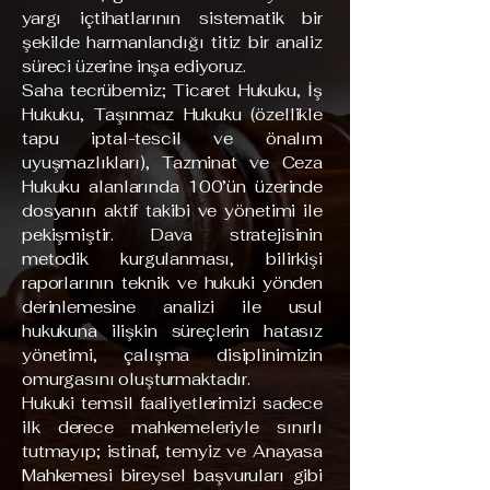
yargı içtihatlarının sistematik bir
şekilde harmanlandığı titiz bir analiz
süreci üzerine inşa ediyoruz.
Saha tecrübemiz; Ticaret Hukuku, İş
Hukuku, Taşınmaz Hukuku (özellikle
tapu iptal-tescil ve önalım
uyuşmazlıkları), Tazminat ve Ceza
Hukuku alanlarında 100’ün üzerinde
dosyanın aktif takibi ve yönetimi ile
pekişmiştir. Dava stratejisinin
metodik kurgulanması, bilirkişi
raporlarının teknik ve hukuki yönden
derinlemesine analizi ile usul
hukukuna ilişkin süreçlerin hatasız
yönetimi, çalışma disiplinimizin
omurgasını oluşturmaktadır.
Hukuki temsil faaliyetlerimizi sadece
ilk derece mahkemeleriyle sınırlı
tutmayıp; istinaf, temyiz ve Anayasa
Mahkemesi bireysel başvuruları gibi