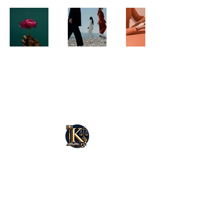
Rechtsanwalt Serhat Can
KARAOSMANOĞLU